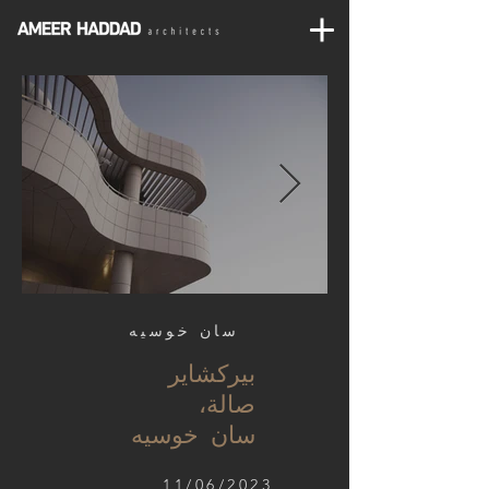
سان خوسيه
بيركشاير
صالة،
سان خوسيه
11/06/2023