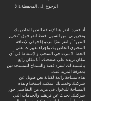
&lt;الرجوع إلى المحفظة
أنا فقرة. انقر هنا لإضافة النص الخاص بك
وتحريرني. من السهل. فقط انقر فوق "تحرير
النص" أو انقر نقرًا مزدوجًا فوقي لإضافة
المحتوى الخاص بك وإجراء تغييرات على
الخط. لا تتردد في السحب والإسقاط في أي
مكان تريده على صفحتك. أنا مكان رائع
بالنسبة لك لسرد قصة والسماح للمستخدمين
بمعرفة المزيد عنك.
هذه مساحة رائعة لكتابة نص طويل عن
شركتك وخدماتك. يمكنك استخدام هذه
المساحة للدخول في مزيد من التفاصيل حول
شركتك. تحدث عن فريقك والخدمات التي
تقدمها. أخبر زوارك قصة كيف توصلت إلى
فكرة لعملك وما الذي يجعلك مختلفًا عن
منافسيك. اجعل شركتك مميزة وأظهر
للزائرين من أنت.